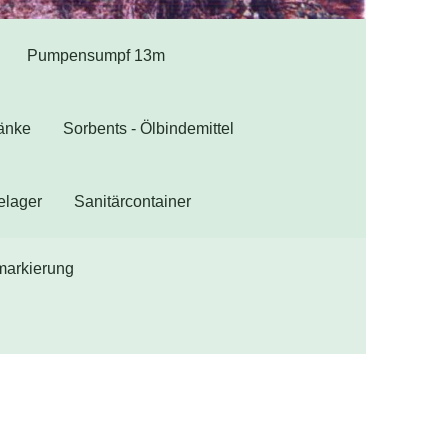
Pumpensumpf 13m
ränke
Sorbents - Ölbindemittel
elager
Sanitärcontainer
markierung