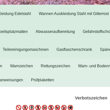
eidung Edelstahl
Wannen Auskleidung Stahl mit Gitterrost
beitsplatzmatten
Abwasseraufbereitung
Gefahrstoffsch
Teilereinigungsmaschinen
Gasflaschenschrank
Spän
en
Warnzeichen
Rettungszeichen
Warn- und Boden
sanweisungen
Prüfplaketten
Verbotszeichen