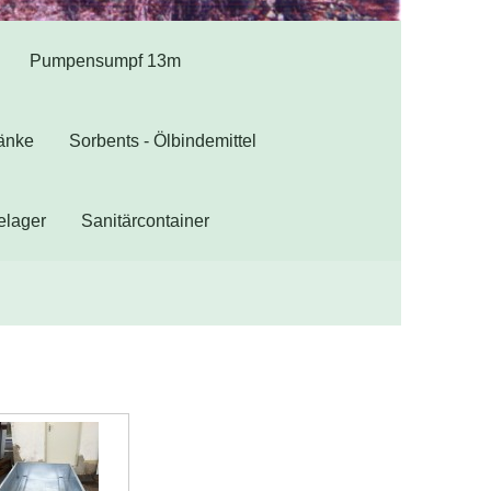
Pumpensumpf 13m
ränke
Sorbents - Ölbindemittel
elager
Sanitärcontainer